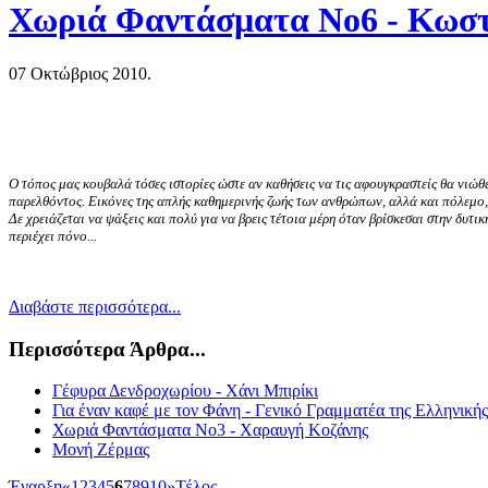
Χωριά Φαντάσματα Νο6 - Κωστ
07 Οκτώβριος 2010.
Ο τόπος μας κουβαλά τόσες ιστορίες ώστε αν καθήσεις να τις αφουγκραστείς θα νιώθε
παρελθόντος. Εικόνες της απλής καθημερινής ζωής των ανθρώπων, αλλά και πόλεμο, φ
Δε χρειάζεται να ψάξεις και πολύ για να βρεις τέτοια μέρη όταν βρίσκεσαι στην δυτικ
περιέχει πόνο...
Διαβάστε περισσότερα...
Περισσότερα Άρθρα...
Γέφυρα Δενδροχωρίου - Χάνι Μπιρίκι
Για έναν καφέ με τον Φάνη - Γενικό Γραμματέα της Ελληνικής
Χωριά Φαντάσματα Νο3 - Χαραυγή Κοζάνης
Μονή Ζέρμας
Έναρξη
«
1
2
3
4
5
6
7
8
9
10
»
Τέλος