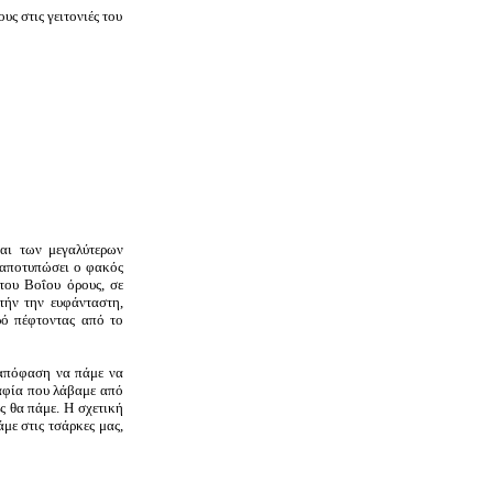
υς στις γειτονιές του
και των μεγαλύτερων
 αποτυπώσει ο φακός
του Βοΐου όρους, σε
τήν την ευφάνταστη,
ρό πέφτοντας από το
απόφαση να πάμε να
ραφία που λάβαμε από
ς θα πάμε. Η σχετική
με στις τσάρκες μας,