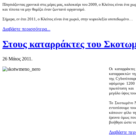
Πλησιάζοντας χρονικά στις μέρες μας, καλοκαίρι του 2009, ο Κλείτος είναι ένα χω
και τίποτα να μην θυμίζει έναν ζωντανό οργανισμό.
Σήμερα, εν έτει 2011, ο Κλείτος είναι ένα χωριό, στην κυριολεξία ισοπεδωμένο…
Διαβάστε περισσότερα...
Στους καταρράκτες του Σκοτωμ
26 Μάιος 2011.
Οι καταρράκτες
καταρρακτών τη
της
Cyber
ότσαρ
υψόμετρο 1200 
πρωτότυπη και 
μεγάλο ύψος του
Το Σκοτωμένο Ν
εντοπίσουμε του
κάποιον φίλο τη
έρευνα όμως που
βοήθησε ώστε να
Διαβάστε περ