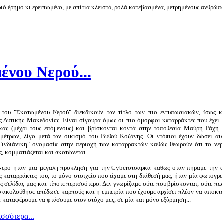
ριό έρημο κι ερειπωμένο, με σπίτια κλειστά, ρολά κατεβασμένα, μετρημένους ανθρώπο
ένου Νερού...
 του "Σκοτωμένου Νερού" διεκδικούν τον τίτλο των πιο εντυπωσιακών, ίσως 
ς Δυτικής Μακεδονίας. Είναι σίγουρα όμως οι πιο όμορφοι καταρράκτες που έχει
κας (μέχρι τους επόμενους) και βρίσκονται κοντά στην τοποθεσία Μαύρη Ράχη 
μέτρων, λίγο μετά τον οικισμό του Βυθού Κοζάνης. Οι ντόπιοι έχουν δώσει αυ
"ινδιάνικη" ονομασία στην περιοχή των καταρρακτών καθώς θεωρούν ότι το νε
ς, κομματιάζεται και σκοτώνεται…
ερό ήταν μία μεγάλη πρόκληση για την
Cyber
ότσαρκα καθώς όταν πήραμε την 
ς καταρράκτες του, το μόνο στοιχείο που είχαμε στη διάθεσή μας, ήταν μία φωτογ
ς σελίδας μας και τίποτε περισσότερο. Δεν γνωρίζαμε ούτε που βρίσκονται, ούτε πω
 ακολούθησε απέδωσε καρπούς και η εμπειρία που έχουμε αρχίσει πλέον να αποκτά
 καταφέρουμε να φτάσουμε στον στόχο μας, σε μία και μόνο εξόρμηση...
ισσότερα...