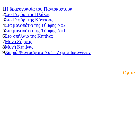
1
Η βραχογραφία του Παντοκράτορα
2
Στο Γεφύρι της Πλάκας
3
Στο Γεφύρι της Κόνιτσας
4
Στα μονοπάτια της Τύμφης Νο2
5
Στα μονοπάτια της Τύμφης Νο1
6
Στο σπήλαιο της Κηπίνας
7
Μονή Ζέρμας
8
Μονή Κηπίνας
9
Χωριά Φαντάσματα Νο4 - Ζέρμα Ιωαννίνων
Cybe