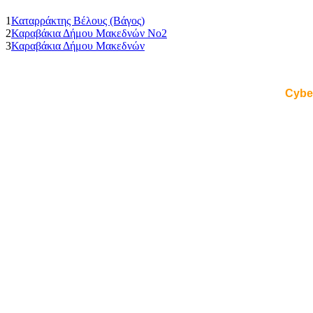
1
Καταρράκτης Βέλους (Βάγος)
2
Καραβάκια Δήμου Μακεδνών No2
3
Καραβάκια Δήμου Μακεδνών
Cybe