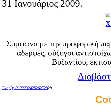
31 Ιανουάριος 2009.
Σύμφωνα με την προφορική παρά
αδερφές, σύζυγοι αντιστοίχ
Βυζαντίου, έκτισα
Διαβάστ
Έναρξη
«
21
22
23
24
25
26
27
28
29
Coo