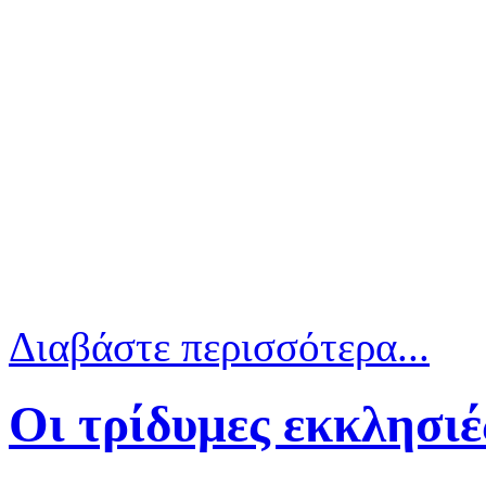
Είναι πλέον γεγονός! Ο ερχο
κιόλας μήνα, την ευχάριστη εί
με πληροφορίες μας, τις π
συνάντηση στελεχών της Νομα
Ορεστικού, στην οποία συ
χρηματοδοτηθεί η μελέτη του
Σπήλαια, και η γενι
Διαβάστε περισσότερα...
Οι τρίδυμες εκκλησιέ