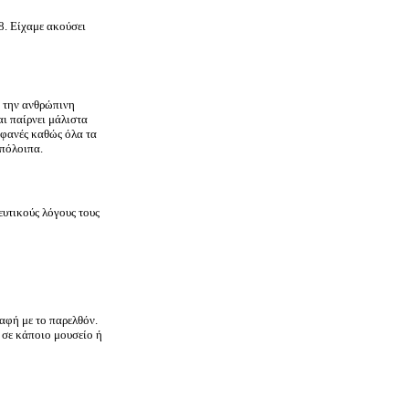
8. Είχαμε ακούσει
ό την ανθρώπινη
αι παίρνει μάλιστα
οφανές καθώς όλα τα
υπόλοιπα.
ευτικούς λόγους τους
παφή με το παρελθόν.
 σε κάποιο μουσείο ή