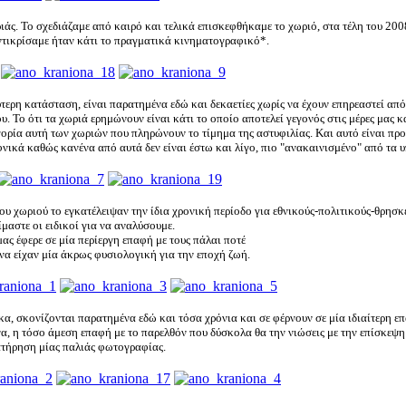
άς. Το σχεδιάζαμε από καιρό και τελικά επισκεφθήκαμε το χωριό, στα τέλη του 200
ντικρίσαμε ήταν κάτι το πραγματικά κινηματογραφικό*.
ύτερη κατάσταση, είναι παρατημένα εδώ και δεκαετίες χωρίς να έχουν επηρεαστεί απ
. Το ότι τα χωριά ερημώνουν είναι κάτι το οποίο αποτελεί γεγονός στις μέρες μας κ
γορία αυτή των χωριών που πληρώνουν το τίμημα της αστυφιλίας. Και αυτό είναι πρ
φνικά καθώς κανένα από αυτά δεν είναι έστω και λίγο, πιο "ανακαινισμένο" από τα 
υ χωριού το εγκατέλειψαν την ίδια χρονική περίοδο για εθνικούς-πολιτικούς-θρησκ
ίμαστε οι ειδικοί για να αναλύσουμε.
ας έφερε σε μία περίεργη επαφή με τους πάλαι ποτέ
 να είχαν μία άκρως φυσιολογική για την εποχή ζωή.
κα, σκονίζονται παρατημένα εδώ και τόσα χρόνια και σε φέρνουν σε μία ιδιαίτερη ε
α, η τόσο άμεση επαφή με το παρελθόν που δύσκολα θα την νιώσεις με την επίσκεψη
ατήρηση μίας παλιάς φωτογραφίας.