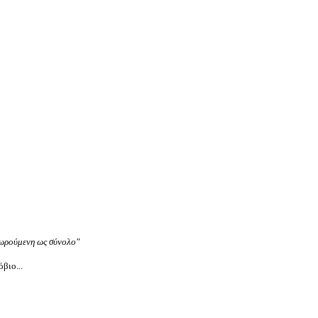
εωρούμενη ως σύνολο"
βιο...