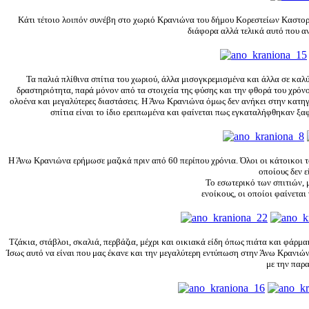
Κάτι τέτοιο λοιπόν συνέβη στο χωριό Κρανιώνα του δήμου Κορεστείων Καστορι
διάφορα αλλά τελικά αυτό που α
Τα παλιά πλίθινα σπίτια του χωριού, άλλα μισογκρεμισμένα και άλλα σε καλ
δραστηριότητα, παρά μόνον από τα στοιχεία της φύσης και την φθορά του χρόνου
ολοένα και μεγαλύτερες διαστάσεις. Η Άνω Κρανιώνα όμως δεν ανήκει στην κατη
σπίτια είναι το ίδιο ερειπωμένα και φαίνεται πως εγκαταλήφθηκαν ξα
Η Άνω Κρανιώνα ερήμωσε μαζικά πριν από 60 περίπου χρόνια. Όλοι οι κάτοικοι το
οποίους δεν ε
Το εσωτερικό των σπιτιών, μ
ενοίκους, οι οποίοι φαίνεται
Τζάκια, στάβλοι, σκαλιά, περβάζια, μέχρι και οικιακά είδη όπως πιάτα και φάρμα
Ίσως αυτό να είναι που μας έκανε και την μεγαλύτερη εντύπωση στην Άνω Κρανιών
με την παρ