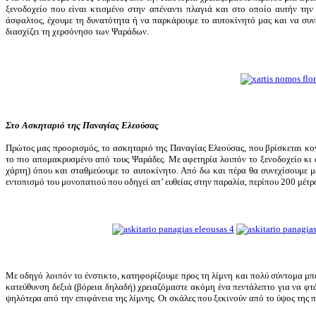
ξενοδοχείο που είναι κτισμένο στην απέναντι πλαγιά και στο οποίο αυτήν την 
άσφαλτος, έχουμε τη δυνατότητα ή να παρκάρουμε το αυτοκίνητό μας και να συ
διασχίζει τη χερσόνησο των Ψαράδων.
Στο Ασκηταριό της Παναγίας Ελεούσας
Πρώτος μας προορισμός, το ασκηταριό της Παναγίας Ελεούσας, που βρίσκεται κοντ
το πιο απομακρυσμένο από τους Ψαράδες. Με αφετηρία λοιπόν το ξενοδοχείο κι
χάρτη) όπου και σταθμεύουμε το αυτοκίνητο. Από δω και πέρα θα συνεχίσουμε μ
εντοπισμό του μονοπατιού που οδηγεί απ’ ευθείας στην παραλία, περίπου 200 μέτρ
Με οδηγό λοιπόν το ένστικτο, κατηφορίζουμε προς τη λίμνη και πολύ σύντομα μπ
κατεύθυνση δεξιά (βόρεια δηλαδή) χρειαζόμαστε ακόμη ένα πεντάλεπτο για να φτ
ψηλότερα από την επιφάνεια της λίμνης. Οι σκάλες που ξεκινούν από το ύψος της 