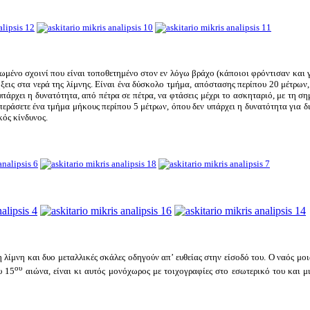
ωμένο σχοινί που είναι τοποθετημένο στον εν λόγω βράχο (κάποιοι φρόντισαν και γ
ήξεις στα νερά της λίμνης. Είναι ένα δύσκολο τμήμα, απόστασης περίπου 20 μέτρων,
άρχει η δυνατότητα, από πέτρα σε πέτρα, να φτάσεις μέχρι το ασκηταριό, με τη ση
ξεπεράσετε ένα τμήμα μήκους περίπου 5 μέτρων, όπου δεν υπάρχει η δυνατότητα για 
κός κίνδυνος.
ίμνη και δυο μεταλλικές σκάλες οδηγούν απ’ ευθείας στην είσοδό του. Ο ναός μοιά
ου
υ 15
αιώνα, είναι κι αυτός μονόχωρος με τοιχογραφίες στο εσωτερικό του και 