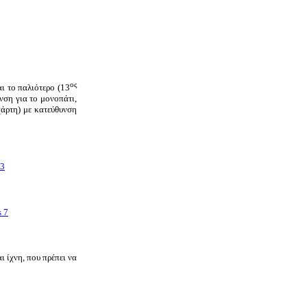
ος
ι το παλιότερο (13
νση για το μονοπάτι,
χάρτη) με κατεύθυνση
 ίχνη, που πρέπει να