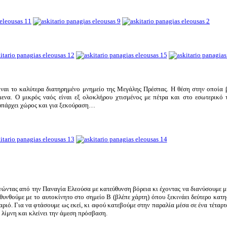
ναι το καλύτερα διατηρημένο μνημείο της Μεγάλης Πρέσπας. Η θέση στην οποία β
μενα. Ο μικρός ναός είναι εξ ολοκλήρου χτισμένος με πέτρα και στο εσωτερικό 
 υπάρχει χώρος και για ξεκούραση…
νώντας από την Παναγία Ελεούσα με κατεύθυνση βόρεια κι έχοντας να διανύσουμε 
θυνθούμε με το αυτοκίνητο στο σημείο Β (βλέπε χάρτη) όπου ξεκινάει δεύτερο κατ
αριό. Για να φτάσουμε ως εκεί, κι αφού κατεβούμε στην παραλία μέσα σε ένα τέταρτ
 λίμνη και κλείνει την άμεση πρόσβαση.