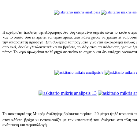
Η ευχάριστη έκπληξη της εξόρμησης στο συγκεκριμένο σημείο είναι το καλά στερε
και το οποίο σου επιτρέπει να περπατήσεις από πάνω χωρίς να χρειαστεί να βουτ
την απαραίτητη προσοχή. Στη συνέχεια τα πράγματα γίνονται ευκολότερα καθώς υπ
από εκεί, δεν θα γλιτώσετε τελικά να βρέξετε, τουλάχιστον τα πόδια σας, για να 
πέτρα. Το νερό όμως είναι πολύ ρηχό σε εκείνο το σημείο και δεν υπάρχει ουσιαστι
Το ασκηταριό της Μικρής Ανάληψης βρίσκεται περίπου 20 μέτρα ψηλότερα από τη λ
στον κάθετο βράχο κι εντυπωσιάζει με την κατασκευή του. Ανάγεται στα τέλη το
ανάπαυση και περισυλλογή…