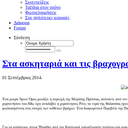
Συνεντεύξεις
Ταξίδια στον χρόνο
Φωτοεξορμήσεις
Στις ψηλότερες κορυφές
Διάφορα
Forum
Σύνδεση
Στα ασκηταριά και τις βραχογ
01 Σεπτέμβριος 2014.
Ένα μικρό Άγιον Όρος μοιάζει η περιοχή της Μεγάλης Πρέσπας, απέναντι από τον 
χερσονήσου του Άθω έχει αναλάβει η χερσόνησος Ρότι, τα νερά της θάλασσας έχου
φωλιασμένους στις εσοχές των κάθετων βράχων. Ένα διαφορετικό Περιβόλι της Παν
Για να φτάσουμε στους Ψαράδες από την Καστοριά χρειαζόμαστε περίπου μία ώρα. 