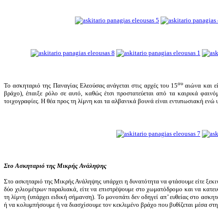
ου
Το ασκηταριό της Παναγίας Ελεούσας ανάγεται στις αρχές του 15
αιώνα και εί
βράχο), έπαιξε ρόλο σε αυτό, καθώς έτσι προστατεύεται από τα καιρικά φαινό
τοιχογραφίες. Η θέα προς τη λίμνη και τα αλβανικά βουνά είναι εντυπωσιακή ενώ
Στο Ασκηταριό της Μικρής Ανάληψης
Στο ασκηταριό της Μικρής Ανάληψης υπάρχει η δυνατότητα να φτάσουμε είτε ξεκι
δύο χιλιομέτρων παραλιακά, είτε να επιστρέψουμε στο χωματόδρομο και να κατευ
τη λίμνη (υπάρχει ειδική σήμανση). Το μονοπάτι δεν οδηγεί απ’ ευθείας στο ασκητ
ή να κολυμπήσουμε ή να διασχίσουμε τον κεκλιμένο βράχο που βυθίζεται μέσα στη