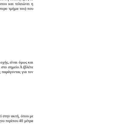
όπου και τελειώνει η
ύτερο τμήμα του) που
οχής, είναι όμως και
 στο σημείο Α (βλέπε
ς παράγοντας για τον
ί στην ακτή, όπου με
χου περίπου 40 μέτρα