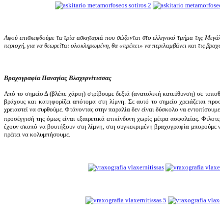
Αφού επισκεφθούμε τα τρία ασκηταριά που σώζονται στο ελληνικό τμήμα της Μεγάλη
περιοχή, για να θεωρείται ολοκληρωμένη, θα «πρέπει» να περιλαμβάνει και τις βρα
Βραχογραφία Παναγίας Βλαχερνίτισσας
Από το σημείο Δ (βλέπε χάρτη) στρίβουμε δεξιά (ανατολική κατεύθυνση) σε τοπο
βράχους και κατηφορίζει απότομα στη λίμνη. Σε αυτό το σημείο χρειάζεται προ
χρειαστεί να συρθούμε. Φτάνοντας στην παραλία δεν είναι δύσκολο να εντοπίσουμ
προσέγγισή της όμως είναι εξαιρετικά επικίνδυνη χωρίς μέτρα ασφαλείας. Φιλοτ
έχουν σκοπό να βουτήξουν στη λίμνη, στη συγκεκριμένη βραχογραφία μπορούμε να
πρέπει να κολυμπήσουμε.