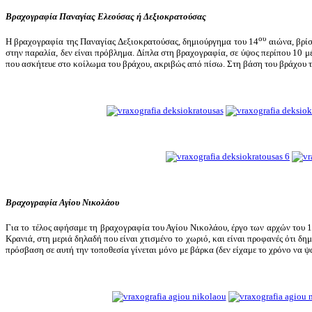
Βραχογραφία Παναγίας Ελεούσας ή Δεξιοκρατούσας
ου
Η βραχογραφία της Παναγίας Δεξιοκρατούσας, δημιούργημα του 14
αιώνα, βρίσ
στην παραλία, δεν είναι πρόβλημα. Δίπλα στη βραχογραφία, σε ύψος περίπου 10 μ
που ασκήτευε στο κοίλωμα του βράχου, ακριβώς από πίσω. Στη βάση του βράχου τη
Βραχογραφία Αγίου Νικολάου
Για το τέλος αφήσαμε τη βραχογραφία του Αγίου Νικολάου, έργο των αρχών του 
Κρανιά, στη μεριά δηλαδή που είναι χτισμένο το χωριό, και είναι προφανές ότι δη
πρόσβαση σε αυτή την τοποθεσία γίνεται μόνο με βάρκα (δεν είχαμε το χρόνο να 