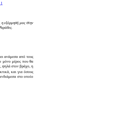
 η εξόρμησή μας στην
Ψαράδες.
άει ανάμεσα από τους
το μόνο μέρος που θα
, ψηλά στον βράχο, η
τικά, και για όσους
 ενδιάμεσα στο οποίο