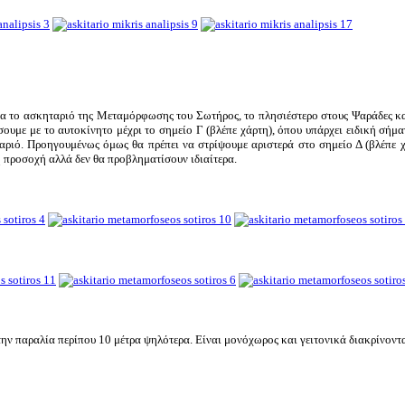
α το ασκηταριό της Μεταμόρφωσης του Σωτήρος, το πλησιέστερο στους Ψαράδες κα
υμε με το αυτοκίνητο μέχρι το σημείο Γ (βλέπε χάρτη), όπου υπάρχει ειδική σήμα
ταριό. Προηγουμένως όμως θα πρέπει να στρίψουμε αριστερά στο σημείο Δ (βλέπε 
γη προσοχή αλλά δεν θα προβληματίσουν ιδιαίτερα.
ην παραλία περίπου 10 μέτρα ψηλότερα. Είναι μονόχωρος και γειτονικά διακρίνονται