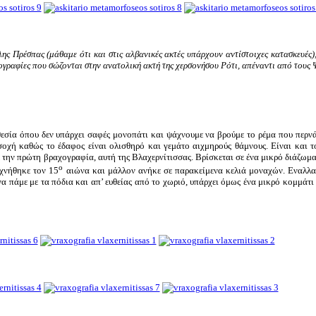
ς Πρέσπας (μάθαμε ότι και στις αλβανικές ακτές υπάρχουν αντίστοιχες κατασκευές),
χογραφίες που σώζονται στην ανατολική ακτή της χερσονήσου Ρότι, απέναντι από τους 
θεσία όπου δεν υπάρχει σαφές μονοπάτι και ψάχνουμε να βρούμε το ρέμα που περν
σοχή καθώς το έδαφος είναι ολισθηρό και γεμάτο αιχμηρούς θάμνους. Είναι και 
ε την πρώτη βραχογραφία, αυτή της Βλαχερνίτισσας. Βρίσκεται σε ένα μικρό διάζωμα
ο
εχνήθηκε τον 15
αιώνα και μάλλον ανήκε σε παρακείμενα κελιά μοναχών. Εναλλακ
 πάμε με τα πόδια και απ’ ευθείας από το χωριό, υπάρχει όμως ένα μικρό κομμάτι