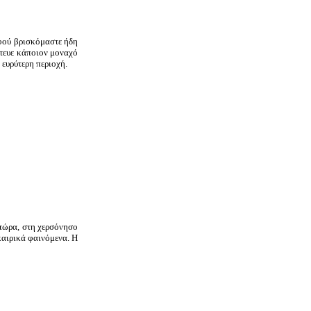
φού βρισκόμαστε ήδη
άτευε κάποιον μοναχό
 ευρύτερη περιοχή.
 τώρα, στη χερσόνησο
 καιρικά φαινόμενα. Η