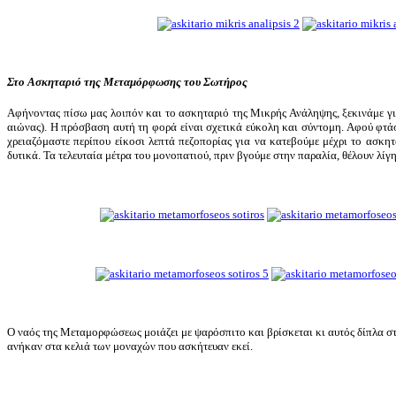
Στο Ασκηταριό της Μεταμόρφωσης του Σωτήρος
Αφήνοντας πίσω μας λοιπόν και το ασκηταριό της Μικρής Ανάληψης, ξεκινάμε γι
αιώνας). Η πρόσβαση αυτή τη φορά είναι σχετικά εύκολη και σύντομη. Αφού φτάσο
χρειαζόμαστε περίπου είκοσι λεπτά πεζοπορίας για να κατεβούμε μέχρι το ασκη
δυτικά. Τα τελευταία μέτρα του μονοπατιού, πριν βγούμε στην παραλία, θέλουν λί
Ο ναός της Μεταμορφώσεως μοιάζει με ψαρόσπιτο και βρίσκεται κι αυτός δίπλα στ
ανήκαν στα κελιά των μοναχών που ασκήτευαν εκεί.