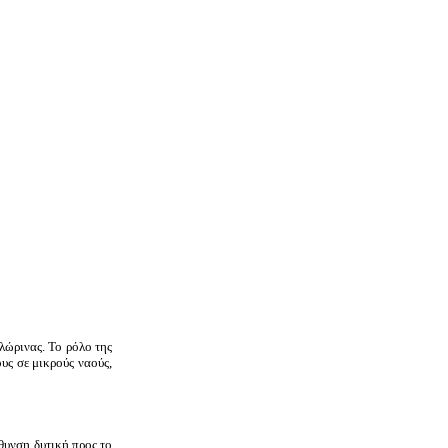
λώρινας. Το ρόλο της
υς σε μικρούς ναούς,
θυνση δυτική προς το