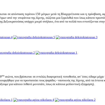
κεται σε απόσταση περίπου 150 μέτρων μετά τη Βλαχερνίτισσα και η πρόσβαση, α
έτρων από την επιφάνεια της λίμνης, σώζεται μια ξερολιθιά που ίσως κάποτε προστ
ς Δεξιοκρατούσας υπάρχει μικρό σπήλαιο, ένα από τα πολλά που εντοπίζονται στην
ου
19
αιώνα, που βρίσκεται σε εντελώς διαφορετική τοποθεσία, απ’ όσες είδαμε μέχρι
μιουργήθηκε για να προστατεύει τους ψαράδες - ναυτικούς της λίμνης, από τα έντονα
ψάξουμε για κάποιο πιθανό μονοπάτι, ίσως σε κάποια μελλοντική εξόρμηση).