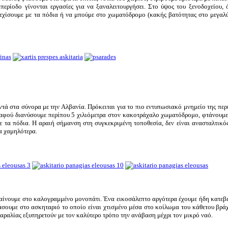
περίοδο γίνονται εργασίες για να ξαναλειτουργήσει. Στο ύψος του ξενοδοχείου, 
νεχίσουμε με τα πόδια ή να μπούμε στο χωματόδρομο (κακής βατότητας στο μεγαλ
ά στα σύνορα με την Αλβανία. Πρόκειται για το πιο εντυπωσιακό μνημείο της περι
 αφού διανύσουμε περίπου 5 χιλιόμετρα στον κακοτράχαλο χωματόδρομο, φτάνουμε
ε τα πόδια. Η αραιή σήμανση στη συγκεκριμένη τοποθεσία, δεν είναι ανασταλτικό
α χαμηλότερα.
αίνουμε στο καλογραμμένο μονοπάτι. Ένα εικοσάλεπτο αργότερα έχουμε ήδη κατεβε
άσουμε στο ασκηταριό το οποίο είναι χτισμένο μέσα στο κοίλωμα του κάθετου βρά
παραλίας εξυπηρετούν με τον καλύτερο τρόπο την ανάβαση μέχρι τον μικρό ναό.