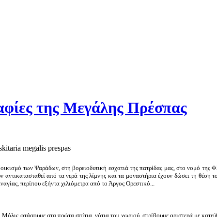
ραφίες της Μεγάλης Πρέσπας
οικισμό των Ψαράδων, στη βορειοδυτική εσχατιά της πατρίδας μας, στο νομό της Φ
ν αντικατασταθεί από τα νερά της λίμνης και τα μοναστήρια έχουν δώσει τη θέση το
αγίας, περίπου εξήντα χιλιόμετρα από το Άργος Ορεστικό...
Μόλις φτάσουμε στα πρώτα σπίτια, νότια του χωριού, στρίβουμε αριστερά με κατεύ