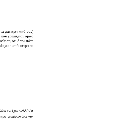
ια μας πριν από μας)
 που χρειάζεται όμως
μείωση ότι όσοι πάτε
διάσχιση από πέτρα σε
ζει να έχει κολλήσει
μικρό μπαλκονάκι για