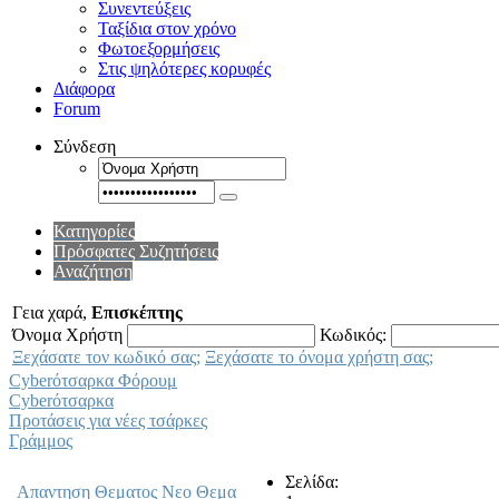
Συνεντεύξεις
Ταξίδια στον χρόνο
Φωτοεξορμήσεις
Στις ψηλότερες κορυφές
Διάφορα
Forum
Σύνδεση
Κατηγορίες
Πρόσφατες Συζητήσεις
Αναζήτηση
Γεια χαρά,
Επισκέπτης
Όνομα Χρήστη
Κωδικός:
Ξεχάσατε τον κωδικό σας;
Ξεχάσατε το όνομα χρήστη σας;
Cyberότσαρκα Φόρουμ
Cyberότσαρκα
Προτάσεις για νέες τσάρκες
Γράμμος
Σελίδα:
Απαντηση Θεματος
Νεο Θεμα