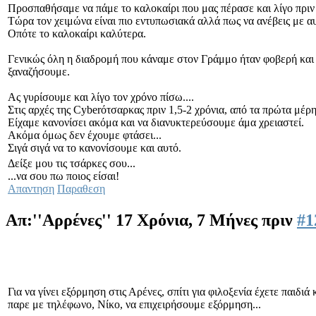
Προσπαθήσαμε να πάμε το καλοκαίρι που μας πέρασε και λίγο πριν
Τώρα τον χειμώνα είναι πιο εντυπωσιακά αλλά πως να ανέβεις με αυτ
Οπότε το καλοκαίρι καλύτερα.
Γενικώς όλη η διαδρομή που κάναμε στον Γράμμο ήταν φοβερή και πο
ξαναζήσουμε.
Ας γυρίσουμε και λίγο τον χρόνο πίσω....
Στις αρχές της Cyberότσαρκας πριν 1,5-2 χρόνια, από τα πρώτα μέρ
Είχαμε κανονίσει ακόμα και να διανυκτερεύσουμε άμα χρειαστεί.
Ακόμα όμως δεν έχουμε φτάσει...
Σιγά σιγά να το κανονίσουμε και αυτό.
Δείξε μου τις τσάρκες σου...
...να σου πω ποιος είσαι!
Απαντηση
Παραθεση
Απ:''Αρρένες''
17 Χρόνια, 7 Μήνες πριν
#1
Για να γίνει εξόρμηση στις Αρένες, σπίτι για φιλοξενία έχετε παιδι
παρε με τηλέφωνο, Νίκο, να επιχειρήσουμε εξόρμηση...