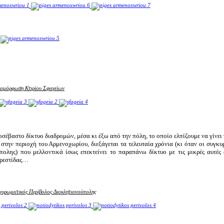
ιαμόρφωση Κτιρίου Σφαγείων
οσέβαστο δίκτυο διαδρομών, μέσα κι έξω από την πόλη, το οποίο ελπίζουμε να γίνει
 στην περιοχή του Αρμενοχωρίου, διεξάγεται τα τελευταία χρόνια (κι όταν οι συγκυρ
λης) που μελλοντικά ίσως επεκτείνει το παραπάνω δίκτυο με τις μικρές αυτές 
Ορεστίδας…
χυρωματικός Περίβολος Διοκλητιανούπολης