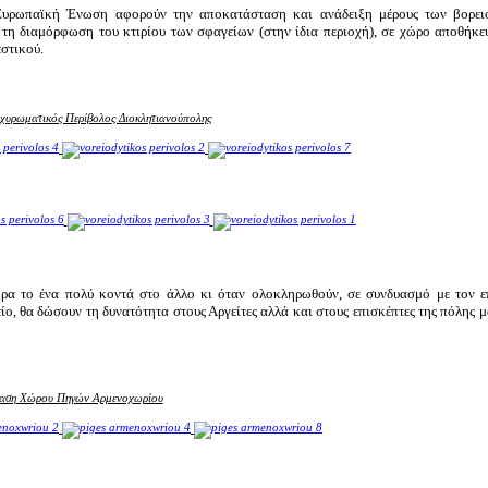
Ευρωπαϊκή Ένωση αφορούν την αποκατάσταση και ανάδειξη μέρους των βορειο
 τη διαμόρφωση του κτιρίου των σφαγείων (στην ίδια περιοχή), σε χώρο αποθήκε
στικού.
Οχυρωματικός Περίβολος Διοκλητιανούπολης
χώρα το ένα πολύ κοντά στο άλλο κι όταν ολοκληρωθούν, σε συνδυασμό με τον 
ο, θα δώσουν τη δυνατότητα στους Αργείτες αλλά και στους επισκέπτες της πόλης 
αση Χώρου Πηγών Αρμενοχωρίου