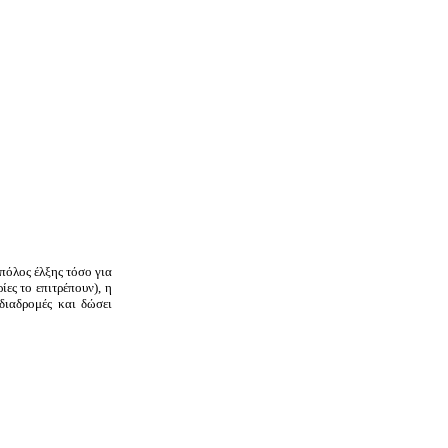
 πόλος έλξης τόσο για
ίες το επιτρέπουν), η
διαδρομές και δώσει