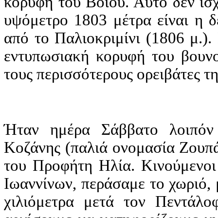
κορυφή του Βοΐου. Αυτό δεν ισ
υψόμετρο 1803 μέτρα είναι η 
από το Παλιοκριμίνι (1806 μ.)
εντυπωσιακή κορυφή του βουνο
τους περισσότερους ορειβάτες της
Ήταν ημέρα Σάββατο λοιπόν
Κοζάνης (παλιά ονομασία Ζουπά
του Προφήτη Ηλία. Κινούμενοι 
Ιωαννίνων, περάσαμε το χωριό, 
χιλιόμετρα μετά τον Πεντάλο