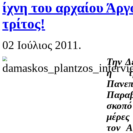
ίχνη του αρχαίου Άργ
τρίτος!
02 Ιούλιος 2011.
Την Δ
η τρ
Πανε
Παραβ
σκοπό
μέρες
τον 