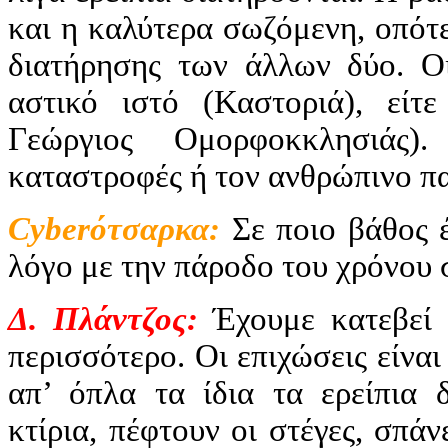
και η καλύτερα σωζόμενη, οπότ
διατήρησης των άλλων δύο. Οι
αστικό ιστό (Καστοριά), είτ
Γεώργιος Ομορφοκκλησιάς)
καταστροφές ή τον ανθρώπινο π
Cyber
ότσαρκα:
Σε ποιο βάθος έ
λόγο με την πάροδο του χρόνου 
Δ. Πλάντζος:
Έχουμε κατεβεί ε
περισσότερο. Οι επιχώσεις είν
απ’ όπλα τα ίδια τα ερείπια δ
κτίρια, πέφτουν οι στέγες, σπά