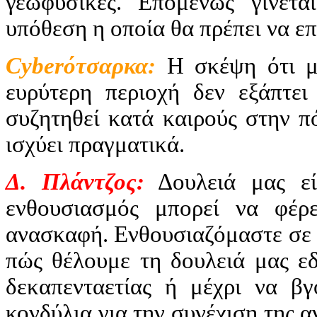
γεωφυσικές. Επομένως γίνετα
υπόθεση η οποία θα πρέπει να ε
Cyber
ότσαρκα:
Η σκέψη ότι μ
ευρύτερη περιοχή δεν εξάπτει
συζητηθεί κατά καιρούς στην π
ισχύει πραγματικά.
Δ. Πλάντζος:
Δουλειά μας εί
ενθουσιασμός μπορεί να φέρ
ανασκαφή. Ενθουσιαζόμαστε σε 
πώς θέλουμε τη δουλειά μας εδ
δεκαπενταετίας ή μέχρι να β
κονδύλια για την συνέχιση της α